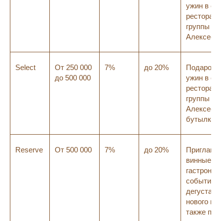
ужин в од
ресторан
группы Ал
Алексеев
Select
От 250 000
7%
до 20%
Подарок 
до 500 000
ужин в од
ресторан
группы Ал
Алексеева
бутылка 
Reserve
От 500 000
7%
до 20%
Приглаше
винные и
гастроном
события,
дегустаци
нового ме
также при