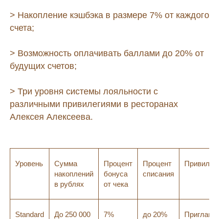
> Накопление кэшбэка в размере 7% от каждого
счета;
> Возможность оплачивать баллами до 20% от
будущих счетов;
> Три уровня системы лояльности с
различными привилегиями в ресторанах
Алексея Алексеева.
Уровень
Сумма
Процент
Процент
Привилег
накоплений
бонуса
списания
в рублях
от чека
Standard
До 250 000
7%
до 20%
Приглаше